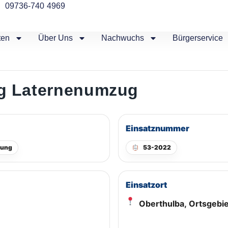
09736-740 4969
ten
Über Uns
Nachwuchs
Bürgerservice
g Laternenumzug
Einsatznummer
rung
53-2022
Einsatzort
Oberthulba, Ortsgebie