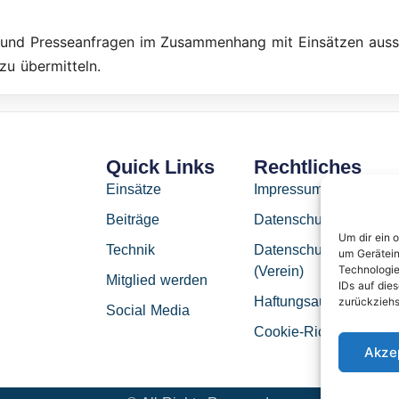
 und Presseanfragen im Zusammenhang mit Einsätzen aussc
u übermitteln.
Quick Links
Rechtliches
Einsätze
Impressum
Beiträge
Datenschutzerklärung
Um dir ein 
Technik
Datenschutzerklärung
um Gerätein
Technologie
(Verein)
Mitglied werden
IDs auf dies
Haftungsausschluss
zurückziehs
Social Media
Cookie-Richtlinie (EU)
Akze