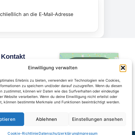
hließlich an die E‑Mail‑Adresse
Kontakt
Klicke hier, um
mail@feuerwehr-
Einwilligung verwalten
Marketing-Cookies zu
oberthulba.eu
akzeptieren und diesen
optimales Erlebnis zu bieten, verwenden wir Technologien wie Cookies,
09736-740 4969
Inhalt zu aktivieren
formationen zu speichern und/oder darauf zuzugreifen. Wenn du diesen
n zustimmst, können wir Daten wie das Surfverhalten oder eindeutige
er Website verarbeiten. Wenn du deine Einwilligung nicht erteilst oder
t, können bestimmte Merkmale und Funktionen beeinträchtigt werden.
ptieren
Ablehnen
Einstellungen ansehen
Cookie-Richtlinie
Datenschutzerklärung
Impressum