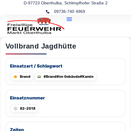
D-97723 Oberthulba, Schlimpfhofer Straße 2
09736-740 4969
Vollbrand Jagdhütte
Einsatzart / Schlagwort
Brand
#Brand#im Gebäude#Kamin
Einsatznummer
82-2018
Zeiten